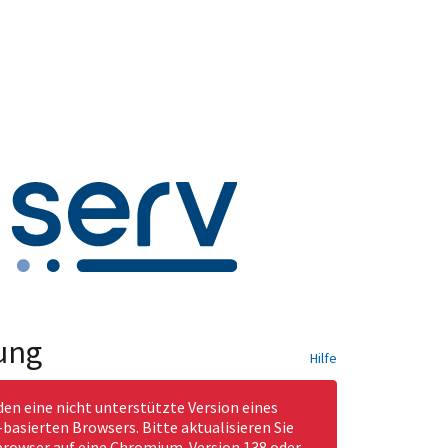
ung
Hilfe
den eine nicht unterstützte Version eines
asierten Browsers. Bitte aktualisieren Sie
rowser auf eine Chromium-Version 138 oder